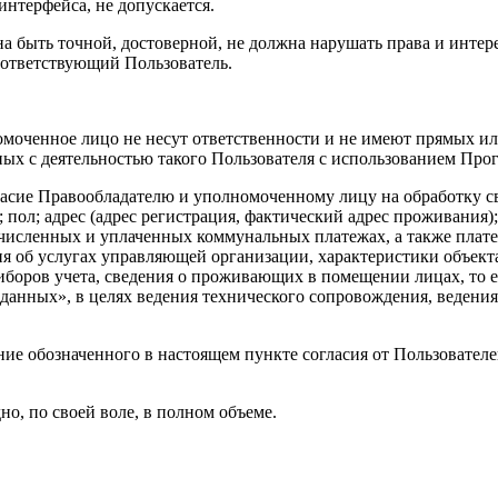
интерфейса, не допускается.
быть точной, достоверной, не должна нарушать права и интерес
оответствующий Пользователь.
лномоченное лицо не несут ответственности и не имеют прямых 
ых с деятельностью такого Пользователя с использованием Про
ласие Правообладателю и уполномоченному лицу на обработку св
; пол; адрес (адрес регистрация, фактический адрес проживания
численных и уплаченных коммунальных платежах, а также плат
 об услугах управляющей организации, характеристики объекта
иборов учета, сведения о проживающих в помещении лицах, то ес
 данных», в целях ведения технического сопровождения, веден
е обозначенного в настоящем пункте согласия от Пользователе
о, по своей воле, в полном объеме.