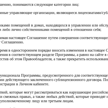
шению, понимаются следующие категории лиц:
 иные управляющие организации, являющиеся лицензиатами/суб
никами помещений в домах, находящихся в управлении или обс
и либо лично собственниками помещений в отношении себя;
имая настоящее Соглашение путем совершения соответствующих 
му Соглашению.
ремя в одностороннем порядке вносить изменения в настоящее С
ния в соответствующем разделе Программы, а равно на сайте в 
вестив об этом Правообладателя, а также прекратить использова
х функционала Программы, предусмотренного для соответствующ
ичии действующего заключенного сублицензионного договора. 
истрации в Личном кабинете.
ствий, которые могут рассматриваться как нарушающие российск
или смежных правах, а также любых действий, которые приводя
 уполномоченному лицу или третьим лицам.