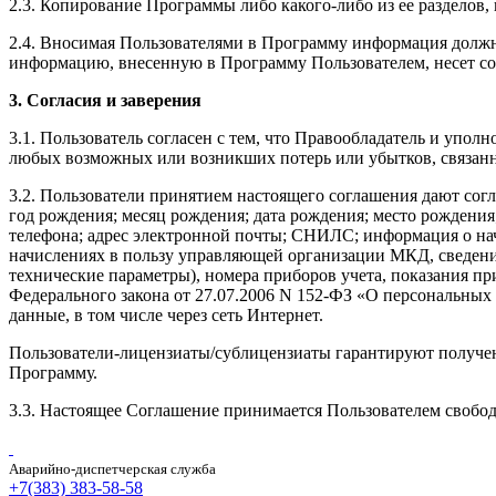
2.3. Копирование Программы либо какого-либо из ее разделов, 
2.4. Вносимая Пользователями в Программу информация должна 
информацию, внесенную в Программу Пользователем, несет с
3. Согласия и заверения
3.1. Пользователь согласен с тем, что Правообладатель и упо
любых возможных или возникших потерь или убытков, связанн
3.2. Пользователи принятием настоящего соглашения дают сог
год рождения; месяц рождения; дата рождения; место рождения
телефона; адрес электронной почты; СНИЛС; информация о на
начислениях в пользу управляющей организации МКД, сведения
технические параметры), номера приборов учета, показания пр
Федерального закона от 27.07.2006 N 152-ФЗ «О персональных
данные, в том числе через сеть Интернет.
Пользователи-лицензиаты/сублицензиаты гарантируют получени
Программу.
3.3. Настоящее Соглашение принимается Пользователем свободн
Аварийно-диспетчерская служба
+7(383) 383-58-58