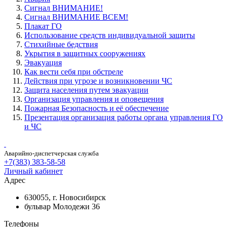
Сигнал ВНИМАНИЕ!
Сигнал ВНИМАНИЕ ВСЕМ!
Плакат ГО
Использование средств индивидуальной защиты
Стихийные бедствия
Укрытия в защитных сооружениях
Эвакуация
Как вести себя при обстреле
Действия при угрозе и возникновении ЧС
Защита населения путем эвакуации
Организация управления и оповещения
Пожарная Безопасность и её обеспечение
Презентация организация работы органа управления ГО
и ЧС
Аварийно-диспетчерская служба
+7(383) 383-58-58
Личный кабинет
Адрес
630055, г. Новосибирск
бульвар Молодежи 36
Телефоны